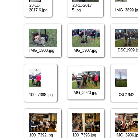
23-11-
23-11-2017
2017 6.jpg
5.jpg
IMG_3899.j
_DSC1909.j
IMG_3903.jpg
IMG_3907.jpg
IMG_3920.jpg
100_7388.jpg
_DSC1942.j
100_7392.jpg
100_7395.jpg
IMG_3936.j