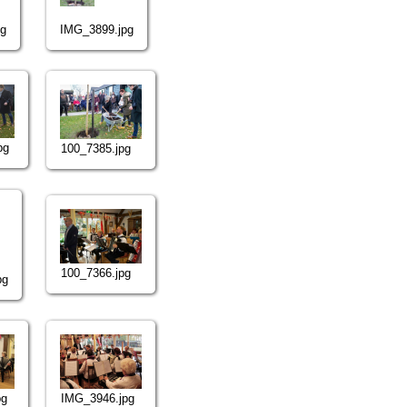
pg
IMG_3899.jpg
pg
100_7385.jpg
100_7366.jpg
pg
pg
IMG_3946.jpg